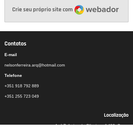
Webador
Crie seu próprio site com
Contatos
E-mail
nelsonferreira.arq@hotmail.com
Telefone
+351 918 792 889
+351 255 723 049
Localização
Av.ª Zeferino de Oliveira, nº 486, Croca