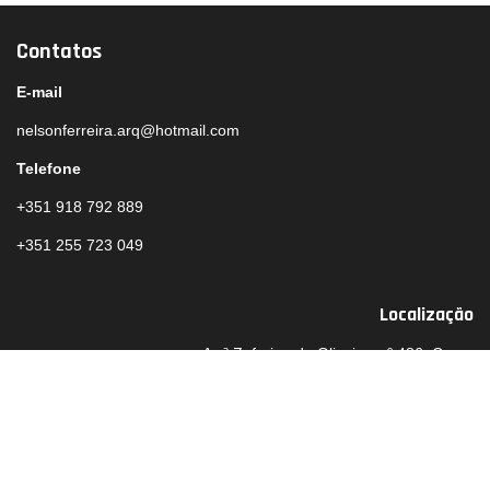
Contatos
E-mail
nelsonferreira.arq@hotmail.com
Telefone
+351 918 792 889
+351 255 723 049
Localização
Av.ª Zeferino de Oliveira, nº 486, Croca
4560-061 Penafiel
Porto, Portugal